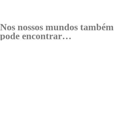
Nos nossos mundos também
pode encontrar…
Joalharia
Balcão Sabores
Aeroporto
Aeroporto
Aeroporto
Aeroporto