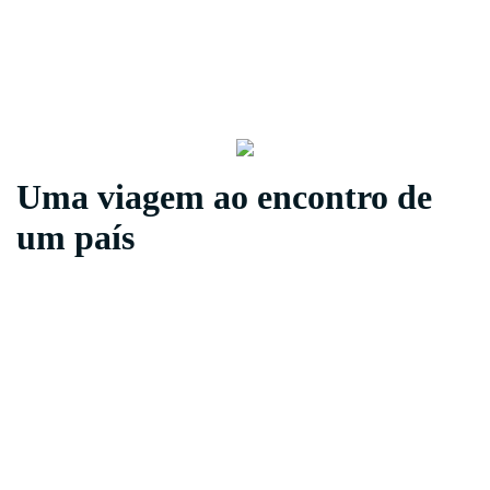
Portfolio
Portfolio
Lisboa,
Porto,
Faro,
Lisboa,
Porto,
Funchal
Funchal
Uma viagem ao encontro de
um país
Sabores