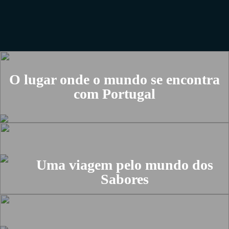
PT
EN
Portfolio
O lugar onde o mundo se encontra
Mundos
com Portugal
Marcas
Lojas
Agenda
Blog
Uma viagem pelo mundo dos
Sabores